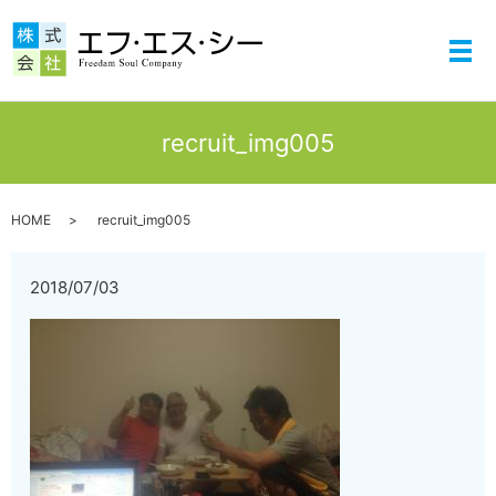
メ
recruit_img005
HOME
recruit_img005
2018/07/03