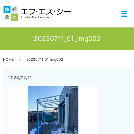
メ
20230711_01_img002
HOME
20230711_01_img002
2023/07/11