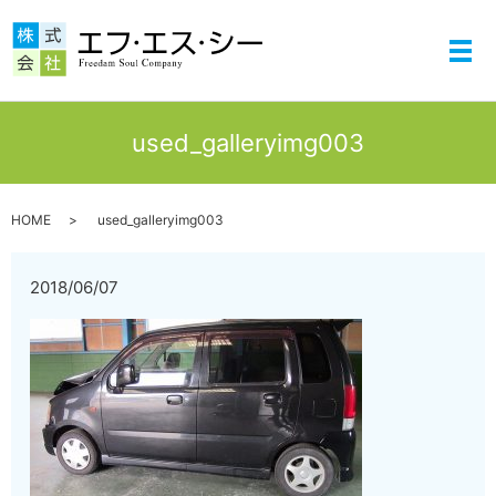
メ
used_galleryimg003
HOME
used_galleryimg003
2018/06/07