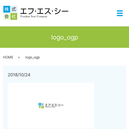
メ
logo_ogp
HOME
logo_ogp
2018/10/24